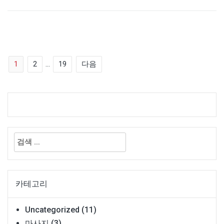
글
1
2
…
19
다음
페
이
지
검
색:
매
김
카테고리
Uncategorized
(11)
마사지
(3)