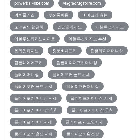
powerball-site.com
viagradrugstore.com
먹튀폴리스
부산룸싸롱
비아그라 효능
소액결제 현금화
안전한카지노
에볼루션카지노
에볼루션카지노사이트
에볼루션카지노 추천
온라인카지노
정품비아그라
탑플레이어머니상
탑플레이어포커
탑플레이어포커머니상
플레이머니상
플레이포커 골드시세
플레이포커 골드 시세
플레이포커머니상
플레이포커 머니상 시세
플레이포커머니상 시세
플레이포커 머니 상 추천
플레이포커머니상 추천
플레이포커 머니시세
플레이포커 코인시세
플레이포커 홀덤 시세
플레이포커환전상