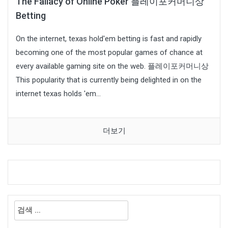
The Fallacy of Online Poker 플레이포커머니상
Betting
On the internet, texas hold'em betting is fast and rapidly
becoming one of the most popular games of chance at
every available gaming site on the web. 플레이포커머니상
This popularity that is currently being delighted in on the
internet texas holds 'em...
더보기
검
색: