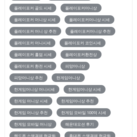
플레이포커 골드 시세
플레이포커머니상
플레이포커 머니상 시세
플레이포커머니상 시세
플레이포커 머니 상 추천
플레이포커머니상 추천
플레이포커 머니시세
플레이포커 코인시세
플레이포커 홀덤 시세
플레이포커환전상
플레이포커 환전 시세
피망머니상
피망머니상 추천
한게임머니상
한게임머니상 머니시세
한게임머니상 시세
한게임 머니상 시세
한게임머니상 추천
한게임 머니상 추천
한게임 모바일 100억 시세
한게임 모바일 머니상
해운대오션 후기
핸드폰 소액결제 현금화
휴대폰 소액결제 현금화