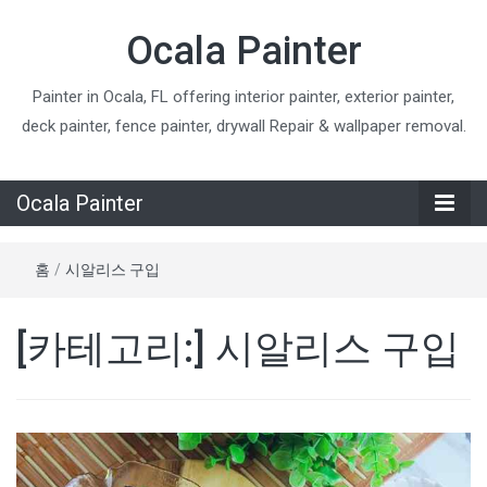
Ocala Painter
Painter in Ocala, FL offering interior painter, exterior painter,
deck painter, fence painter, drywall Repair & wallpaper removal.
Ocala Painter
홈
/
시알리스 구입
[카테고리:]
시알리스 구입