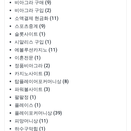
비아그라 구매
(9)
비아그라 구입
(2)
소액결제 현금화
(11)
스포츠중계
(9)
슬롯사이트
(1)
시알리스 구입
(1)
에볼루션카지노
(11)
이혼전문
(1)
정품비아그라
(2)
카지노사이트
(3)
탑플레이어포커머니상
(8)
파워볼사이트
(3)
팔팔정
(1)
플레이스
(1)
플레이포커머니상
(39)
피망머니상
(11)
하수구막힘
(1)