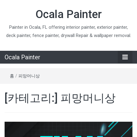
Ocala Painter
Painter in Ocala, FL offering interior painter, exterior painter,
deck painter, fence painter, drywall Repair & wallpaper removal.
Ocala Painter
홈
/
피망머니상
[카테고리:]
피망머니상