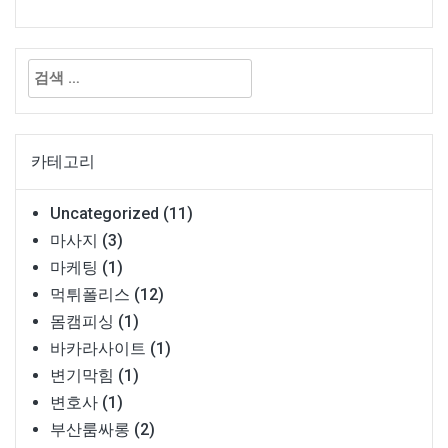
검
색:
카테고리
Uncategorized
(11)
마사지
(3)
마케팅
(1)
먹튀폴리스
(12)
몸캠피싱
(1)
바카라사이트
(1)
변기막힘
(1)
변호사
(1)
부산룸싸롱
(2)