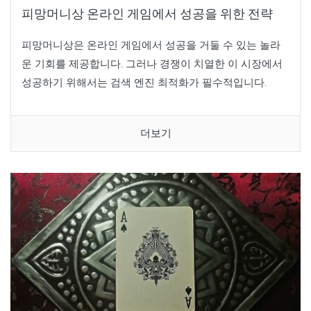
피망머니상 온라인 게임에서 성공을 위한 전략
피망머니상은 온라인 게임에서 성공을 거둘 수 있는 놀라
운 기회를 제공합니다. 그러나 경쟁이 치열한 이 시장에서
성공하기 위해서는 검색 엔진 최적화가 필수적입니다.
더보기