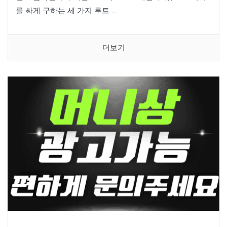
를 싸게 구하는 세 가지 루트 ...
더보기