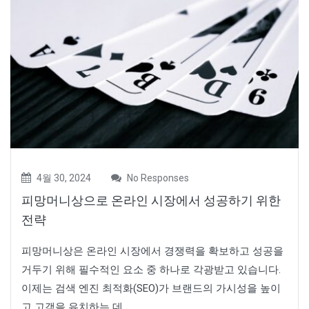
4월 30, 2024
No Responses
피망머니상으로 온라인 시장에서 성공하기 위한
전략
피망머니상은 온라인 시장에서 경쟁력을 확보하고 성공을
거두기 위해 필수적인 요소 중 하나로 각광받고 있습니다.
이제는 검색 엔진 최적화(SEO)가 브랜드의 가시성을 높이
고 고객을 유치하는 데...