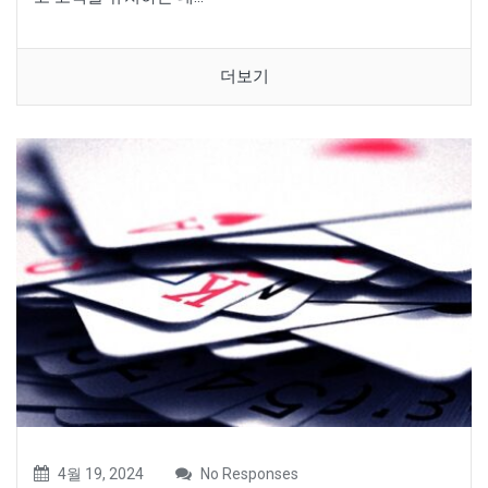
더보기
4월 19, 2024
No Responses