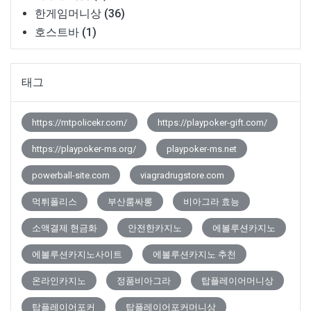
한게임머니상
(36)
호스트바
(1)
태그
https://mtpolicekr.com/
https://playpoker-gift.com/
https://playpoker-ms.org/
playpoker-ms.net
powerball-site.com
viagradrugstore.com
먹튀폴리스
부산룸싸롱
비아그라 효능
소액결제 현금화
안전한카지노
에볼루션카지노
에볼루션카지노사이트
에볼루션카지노 추천
온라인카지노
정품비아그라
탑플레이어머니상
탑플레이어포커
탑플레이어포커머니상