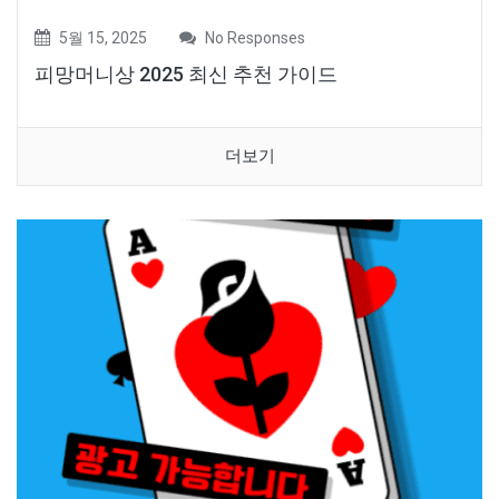
5월 15, 2025
No Responses
피망머니상 2025 최신 추천 가이드
더보기