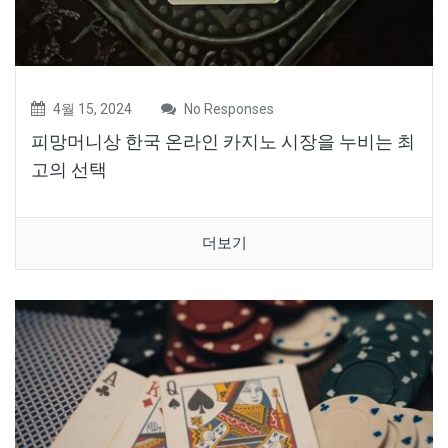
4월 15, 2024
No Responses
피망머니상 한국 온라인 카지노 시장을 누비는 최
고의 선택
더보기