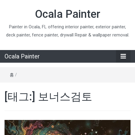
Ocala Painter
Painter in Ocala, FL offering interior painter, exterior painter,
deck painter, fence painter, drywall Repair & wallpaper removal.
Ocala Painter
홈
/
[태그:]
보너스검토