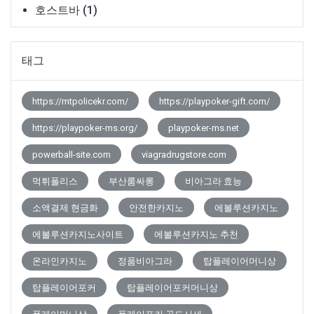
호스트바
(1)
태그
https://mtpolicekr.com/
https://playpoker-gift.com/
https://playpoker-ms.org/
playpoker-ms.net
powerball-site.com
viagradrugstore.com
먹튀폴리스
부산룸싸롱
비아그라 효능
소액결제 현금화
안전한카지노
에볼루션카지노
에볼루션카지노사이트
에볼루션카지노 추천
온라인카지노
정품비아그라
탑플레이어머니상
탑플레이어포커
탑플레이어포커머니상