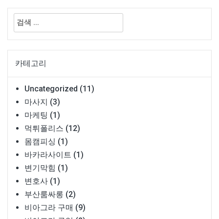
검
색:
카테고리
Uncategorized
(11)
마사지
(3)
마케팅
(1)
먹튀폴리스
(12)
몸캠피싱
(1)
바카라사이트
(1)
변기막힘
(1)
변호사
(1)
부산룸싸롱
(2)
비아그라 구매
(9)