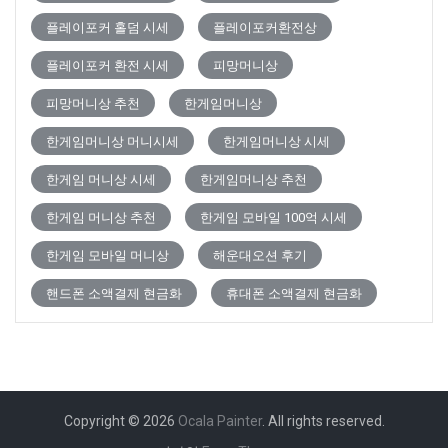
플레이포커 홀덤 시세
플레이포커환전상
플레이포커 환전 시세
피망머니상
피망머니상 추천
한게임머니상
한게임머니상 머니시세
한게임머니상 시세
한게임 머니상 시세
한게임머니상 추천
한게임 머니상 추천
한게임 모바일 100억 시세
한게임 모바일 머니상
해운대오션 후기
핸드폰 소액결제 현금화
휴대폰 소액결제 현금화
Copyright © 2026
Ocala Painter
. All rights reserved.