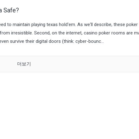
 Safe?
 need to maintain playing texas hold'em. As we'll describe, these poker
from irresistible. Second, on the internet, casino poker rooms are m
ven survive their digital doors (think: cyber-bounc...
더보기